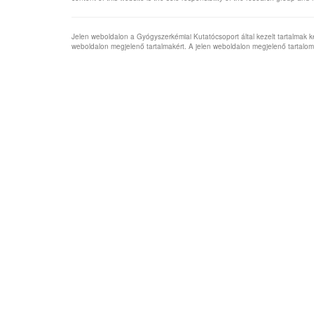
Jelen weboldalon a Gyógyszerkémiai Kutatócsoport által kezelt tartalmak
weboldalon megjelenő tartalmakért. A jelen weboldalon megjelenő tartalom 