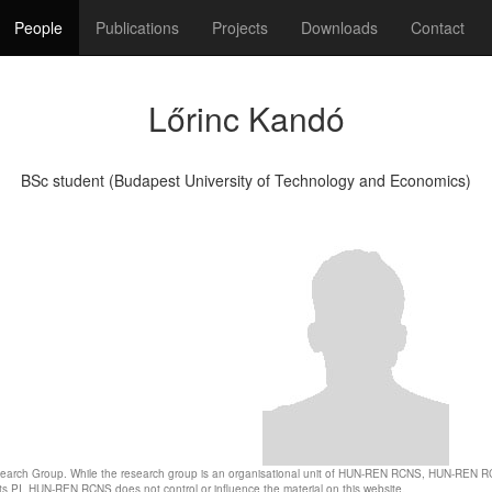
People
Publications
Projects
Downloads
Contact
Lőrinc Kandó
BSc student (Budapest University of Technology and Economics)
search Group. While the research group is an organisational unit of HUN-REN RCNS, HUN-REN RCNS 
d its PI, HUN-REN RCNS does not control or influence the material on this website.