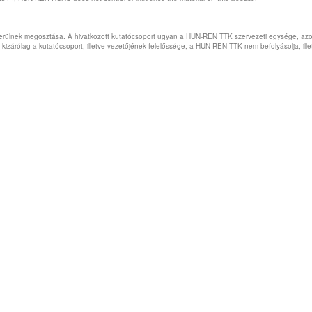
 kerülnek megosztása. A hivatkozott kutatócsoport ugyan a HUN-REN TTK szervezeti egysége, az
kizárólag a kutatócsoport, illetve vezetőjének felelőssége, a HUN-REN TTK nem befolyásolja, ill