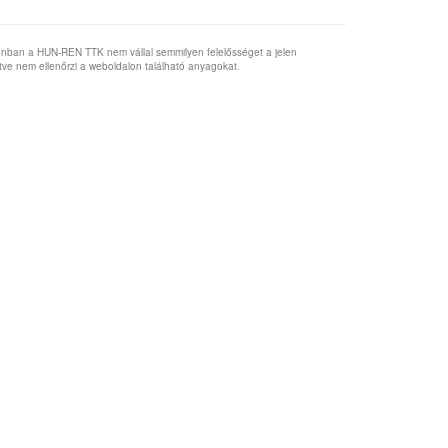
onban a HUN-REN TTK nem vállal semmilyen felelősséget a jelen
etve nem ellenőrzi a weboldalon található anyagokat.