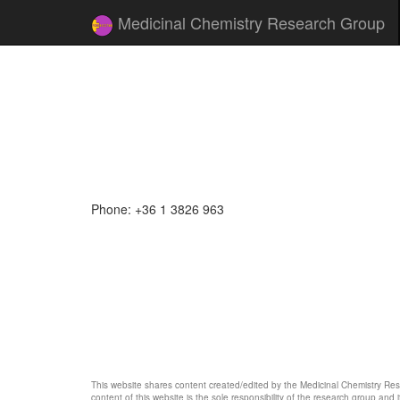
Medicinal Chemistry Research Group
Phone: +36 1 3826 963
This website shares content created/edited by the Medicinal Chemistry Re
content of this website is the sole responsibility of the research group an