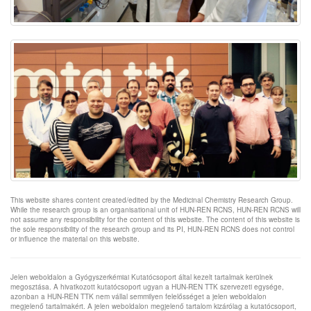
This website shares content created/edited by the Medicinal Chemistry Research Group.
While the research group is an organisational unit of HUN-REN RCNS, HUN-REN RCNS will
not assume any responsibility for the content of this website. The content of this website is
the sole responsibility of the research group and its PI, HUN-REN RCNS does not control
or influence the material on this website.
Jelen weboldalon a Gyógyszerkémiai Kutatócsoport által kezelt tartalmak kerülnek
megosztása. A hivatkozott kutatócsoport ugyan a HUN-REN TTK szervezeti egysége,
azonban a HUN-REN TTK nem vállal semmilyen felelősséget a jelen weboldalon
megjelenő tartalmakért. A jelen weboldalon megjelenő tartalom kizárólag a kutatócsoport,