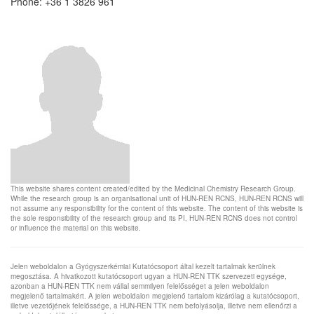
Phone: +36 1 3826 961
This website shares content created/edited by the Medicinal Chemistry Research Group.
While the research group is an organisational unit of HUN-REN RCNS, HUN-REN RCNS will
not assume any responsibility for the content of this website. The content of this website is
the sole responsibility of the research group and its PI, HUN-REN RCNS does not control
or influence the material on this website.
Jelen weboldalon a Gyógyszerkémiai Kutatócsoport által kezelt tartalmak kerülnek
megosztása. A hivatkozott kutatócsoport ugyan a HUN-REN TTK szervezeti egysége,
azonban a HUN-REN TTK nem vállal semmilyen felelősséget a jelen weboldalon
megjelenő tartalmakért. A jelen weboldalon megjelenő tartalom kizárólag a kutatócsoport,
illetve vezetőjének felelőssége, a HUN-REN TTK nem befolyásolja, illetve nem ellenőrzi a