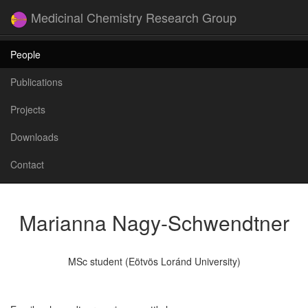
Medicinal Chemistry Research Group
People
Publications
Projects
Downloads
Contact
Marianna Nagy-Schwendtner
MSc student (Eötvös Loránd University)