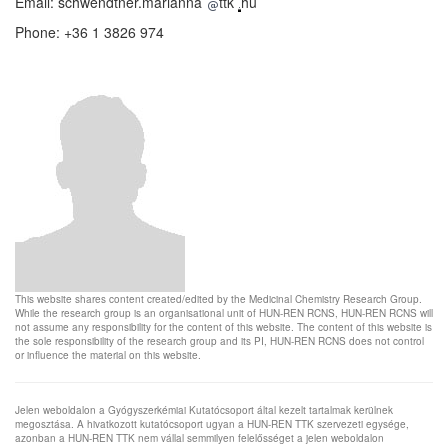
Email: schwendtner.marianna
ttk
hu
Phone: +36 1 3826 974
This website shares content created/edited by the Medicinal Chemistry Research Group.
While the research group is an organisational unit of HUN-REN RCNS, HUN-REN RCNS will
not assume any responsibility for the content of this website. The content of this website is
the sole responsibility of the research group and its PI, HUN-REN RCNS does not control
or influence the material on this website.
Jelen weboldalon a Gyógyszerkémiai Kutatócsoport által kezelt tartalmak kerülnek
megosztása. A hivatkozott kutatócsoport ugyan a HUN-REN TTK szervezeti egysége,
azonban a HUN-REN TTK nem vállal semmilyen felelősséget a jelen weboldalon